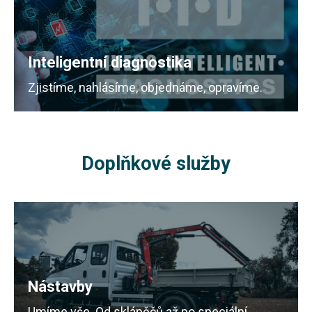
Inteligentní diagnostika
Zjistíme, nahlásíme, objednáme, opravíme.
Doplňkové služby
Nástavby
Umíme vše. Od sklápěčů až po speciální