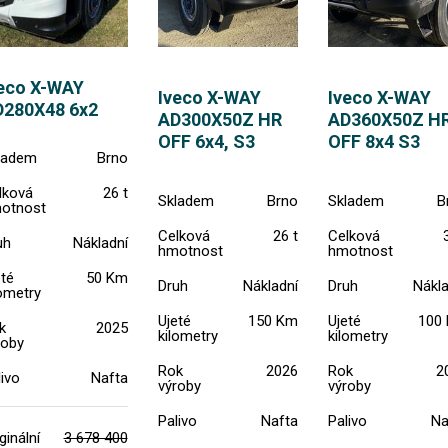
eco X-WAY
Iveco X-WAY
Iveco X-WAY
280X48 6x2
AD300X50Z HR
AD360X50Z H
OFF 6x4, S3
OFF 8x4 S3
ladem
Brno
lková
26 t
Skladem
Brno
Skladem
B
otnost
Celková
26 t
Celková
uh
Nákladní
hmotnost
hmotnost
eté
50 Km
Druh
Nákladní
Druh
Nákla
lometry
Ujeté
150 Km
Ujeté
100
k
2025
kilometry
kilometry
roby
Rok
2026
Rok
2
ivo
Nafta
výroby
výroby
Palivo
Nafta
Palivo
Na
ginální
3 678 400