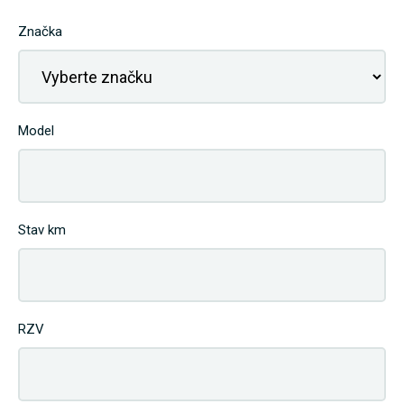
Značka
Model
Stav km
RZV